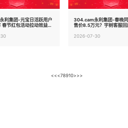
am永利集团-元宝日活跃用户
304.cam永利集团-春晚
万 春节红包活动拉动效益显
售价8.5万元？宇树客服
上架
-30
2026-07-30
<<
<
7
8
9
10
>
>>